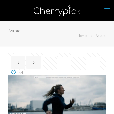
Astara
Home
Astara
54