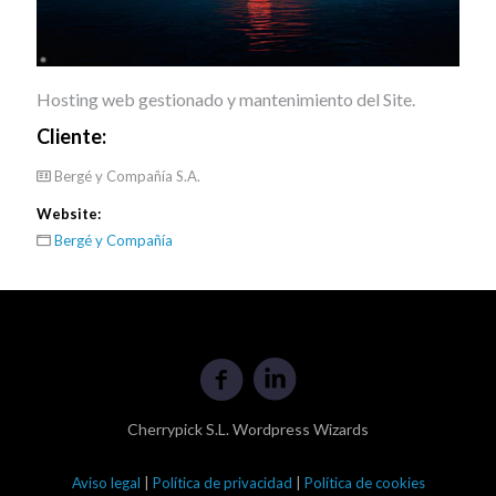
Hosting web gestionado y mantenimiento del Site.
Cliente:
Bergé y Compañía S.A.
Website:
Bergé y Compañía
Cherrypick S.L. Wordpress Wizards
Aviso legal
|
Política de privacidad
|
Política de cookies