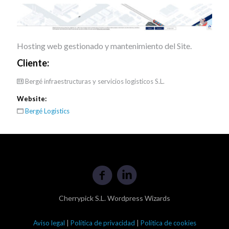
Hosting web gestionado y mantenimiento del Site.
Cliente:
Bergé infraestructuras y servicios logisticos S.L.
Website:
Bergé Logistics
Cherrypick S.L. Wordpress Wizards
Aviso legal
|
Política de privacidad
|
Política de cookies